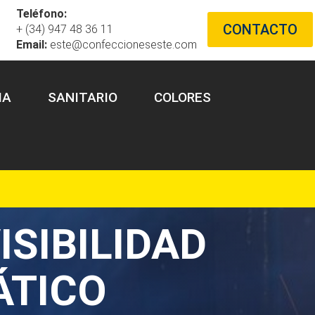
Teléfono:
CONTACTO
+ (34) 947 48 36 11
Email:
este@confeccioneseste.com
IA
SANITARIO
COLORES
ISIBILIDAD
ÁTICO