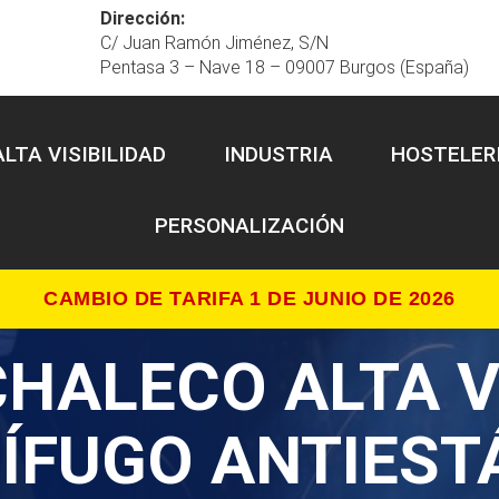
Dirección:
C/ Juan Ramón Jiménez, S/N
Pentasa 3 – Nave 18 – 09007 Burgos (España)
ALTA VISIBILIDAD
INDUSTRIA
HOSTELER
PERSONALIZACIÓN
CAMBIO DE TARIFA 1 DE JUNIO DE 2026
CHALECO ALTA V
NÍFUGO ANTIEST