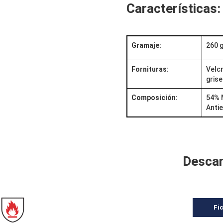
Características:
Gramaje:
260 
Fornituras:
Velcr
grise
Composición:
54% 
Anti
Descar
Fi