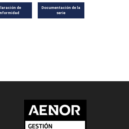
laración de
Documentación de la
nformidad
serie